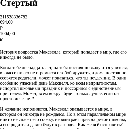
Стертый
211538336782
694,00
₽
1004,00
₽
В корзину
История подростка Максвелла, который попадает в мир, где его
никогда не было.
Когда тебе двенадцать лет, на тебя постоянно жалуются учителя,
в классе никто не стремится с тобой дружить, а дома постоянно
ссорятся родители, может показаться, что ты неудачник. В один
особенно ужасный день Максвелл, ко всем неприятностям,
испортил школьный праздник и поссорился с единственным
приятелем. Может, всем вокруг будет только лучше, если он
просто исчезнет?
И желание исполняется. Максвелл оказывается в мире, в
котором он никогда не рождался. Но в этом параллельном мире
никто не спасёт его собаку, не выиграет приз на ремонт школы,
а его родители давно будут в разводе... Как же всё исправить?