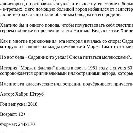
- во-вторых, он отправился в увлекательное путешествие в боль
- в-третьих, с его помощью большой город избавился от гангстер
- в-четвёртых, дыни стали обычным блюдом на его родине.
Хватило бы и одного повода, чтобы почувствовать себя счастли
героем поближе и проследив за его жизнью. Ведь в сказке Хайр
Как и многие приключения, эта история началась со спора: Сад
которую и свалился однажды неуклюжий Морж. Там-то этот мил
Но вот беда - Садовник-то уехал! Снова питаться моллюсками?..
История "Морж и фиалки" вышла в свет в 1951 году, а спустя 6
сопровождается оригинальными иллюстрациями автора, которы
Именно эти классические иллюстрации подчёркивают причастно
Автор: Хайри Штруб
Год выпуска: 2018
Возраст: 12+
Формат: 244x170