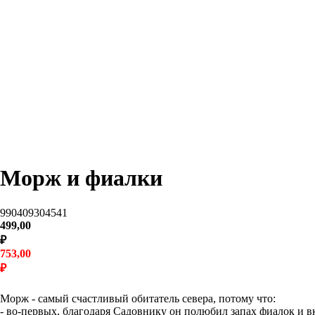
Морж и фиалки
990409304541
499,00
₽
753,00
₽
В корзину
Морж - самый счастливый обитатель севера, потому что:
- во-первых, благодаря Садовнику он полюбил запах фиалок и в