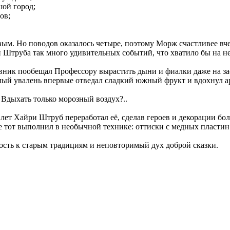
шой город;
ов;
вым. Но поводов оказалось четыре, поэтому Морж счастливее вче
и Штруба так много удивительных событий, что хватило бы на н
овник пообещал Профессору вырастить дыни и фиалки даже на за
ый увалень впервые отведал сладкий южный фрукт и вдохнул а
 Вдыхать только морозный воздух?..
0 лет Хайри Штруб переработал её, сделав героев и декорации б
е тот выполнил в необычной технике: оттиски с медных пласт
сть к старым традициям и неповторимый дух доброй сказки.